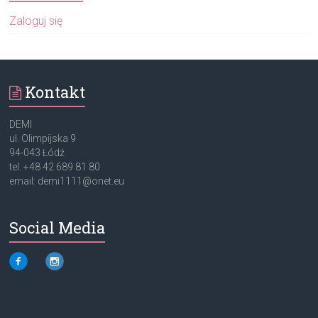
Zaloguj się
Kontakt
DEMI
ul. Olimpijska 9
94-043 Łódź
tel. +48 42 689 81 80
email: demi1111@onet.eu
Social Media