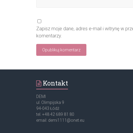
Zapisz moje dane, adres e-mail i witrynę w pr
komentarzy.
Kontakt
DEMI
ul. Olimpijska 9
94-043 Łódź
tel. +48 42 689 81 80
email: demi1111@onet.eu