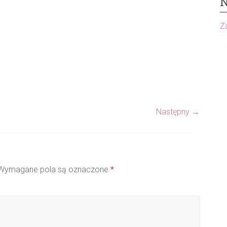
N
Za
Następny →
ymagane pola są oznaczone
*