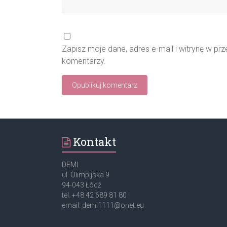
Zapisz moje dane, adres e-mail i witrynę w pr
komentarzy.
Kontakt
DEMI
ul. Olimpijska 9
94-043 Łódź
tel. +48 42 689 81 80
email: demi1111@onet.eu