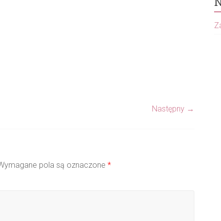
N
Za
Następny →
ymagane pola są oznaczone
*