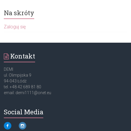
Na skróty
Zaloguj się
Kontakt
DEMI
ul. Olimpijska 9
94-043 Łódź
tel. +48 42 689 81 80
email: demi1111@onet.eu
Social Media