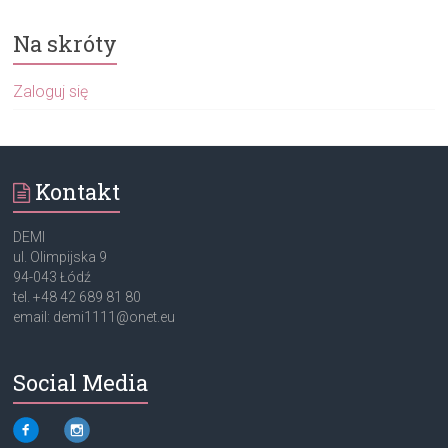
Na skróty
Zaloguj się
Kontakt
DEMI
ul. Olimpijska 9
94-043 Łódź
tel. +48 42 689 81 80
email: demi1111@onet.eu
Social Media