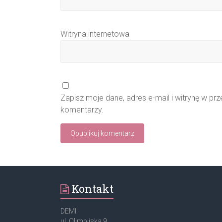
Witryna internetowa
Zapisz moje dane, adres e-mail i witrynę w pr
komentarzy.
Kontakt
DEMI
ul. Olimpijska 9