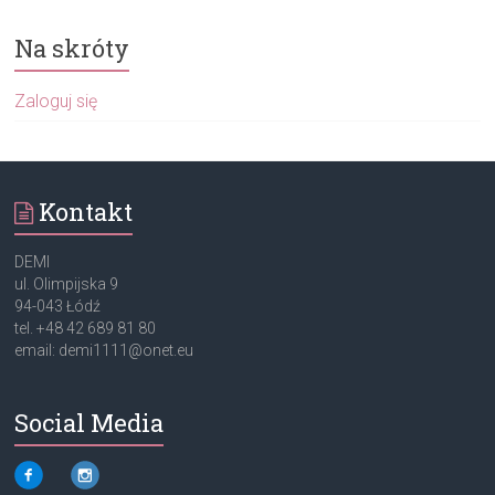
Na skróty
Zaloguj się
Kontakt
DEMI
ul. Olimpijska 9
94-043 Łódź
tel. +48 42 689 81 80
email: demi1111@onet.eu
Social Media