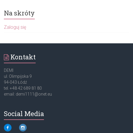
Na skróty
Zaloguj się
Kontakt
DEMI
ul. Olimpijska 9
94-043 Łódź
tel. +48 42 689 81 80
email: demi1111@onet.eu
Social Media