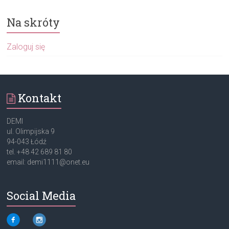
Na skróty
Zaloguj się
Kontakt
DEMI
ul. Olimpijska 9
94-043 Łódź
tel. +48 42 689 81 80
email: demi1111@onet.eu
Social Media