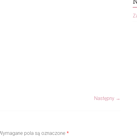
N
Za
Następny →
ymagane pola są oznaczone
*