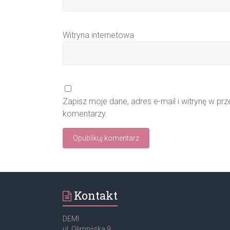
Witryna internetowa
Zapisz moje dane, adres e-mail i witrynę w pr
komentarzy.
Kontakt
DEMI
ul. Olimpijska 9