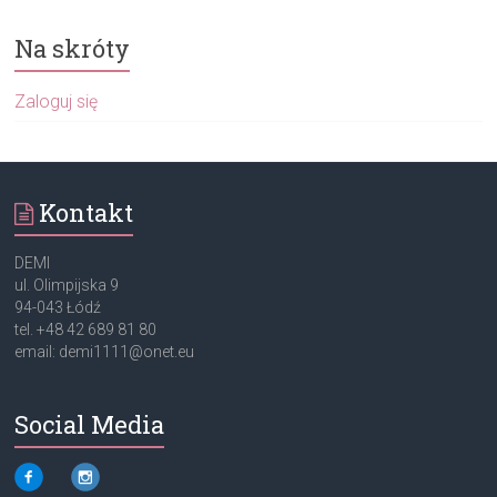
Na skróty
Zaloguj się
Kontakt
DEMI
ul. Olimpijska 9
94-043 Łódź
tel. +48 42 689 81 80
email: demi1111@onet.eu
Social Media