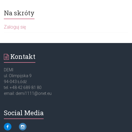
Na skróty
Zaloguj się
Kontakt
DEMI
ul. Olimpijska 9
94-043 Łódź
tel. +48 42 689 81 80
email: demi1111@onet.eu
Social Media