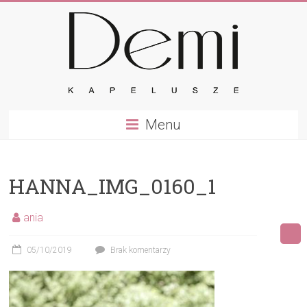
Skip
to
content
Demi
Menu
–
kapelusze
HANNA_IMG_0160_1
Eleganckie
czapki,
ania
kapelusze
oraz
05/10/2019
Brak komentarzy
inne
nakrycia
głowy