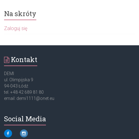
Na skróty
Zaloguj się
Kontakt
DEMI
ul. Olimpijska 9
94-043 Łódź
tel. +48 42 689 81 80
email: demi1111@onet.eu
Social Media