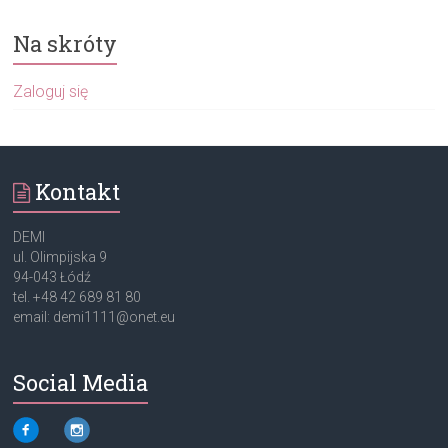
Na skróty
Zaloguj się
Kontakt
DEMI
ul. Olimpijska 9
94-043 Łódź
tel. +48 42 689 81 80
email: demi1111@onet.eu
Social Media