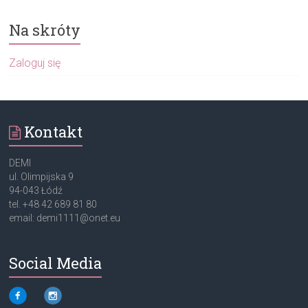
Na skróty
Zaloguj się
Kontakt
DEMI
ul. Olimpijska 9
94-043 Łódź
tel. +48 42 689 81 80
email: demi1111@onet.eu
Social Media