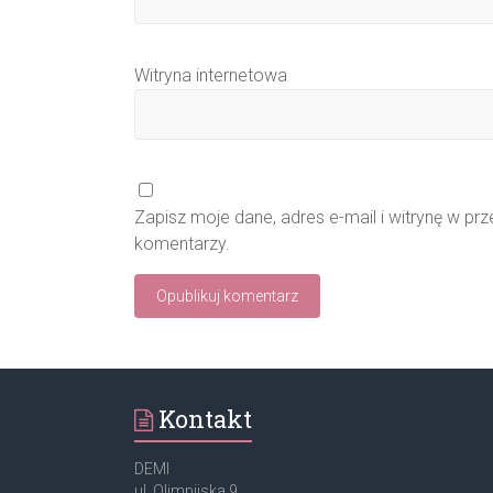
Witryna internetowa
Zapisz moje dane, adres e-mail i witrynę w pr
komentarzy.
Kontakt
DEMI
ul. Olimpijska 9