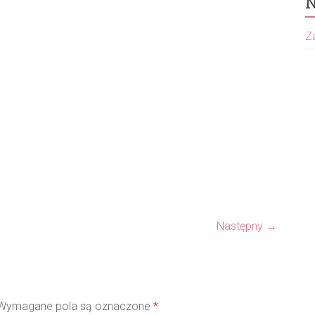
N
Za
Następny →
ymagane pola są oznaczone
*