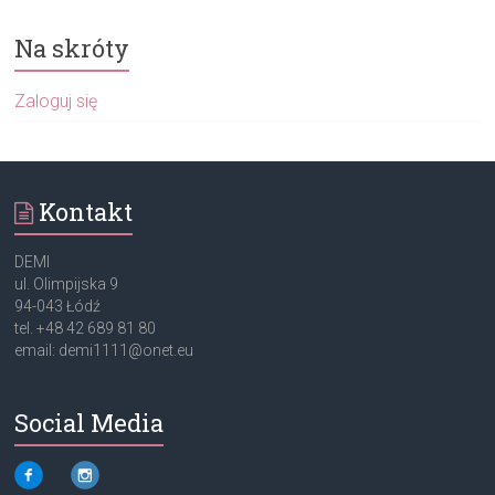
Na skróty
Zaloguj się
Kontakt
DEMI
ul. Olimpijska 9
94-043 Łódź
tel. +48 42 689 81 80
email: demi1111@onet.eu
Social Media