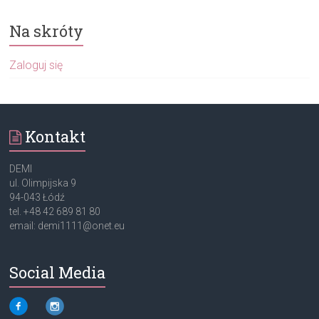
Na skróty
Zaloguj się
Kontakt
DEMI
ul. Olimpijska 9
94-043 Łódź
tel. +48 42 689 81 80
email: demi1111@onet.eu
Social Media