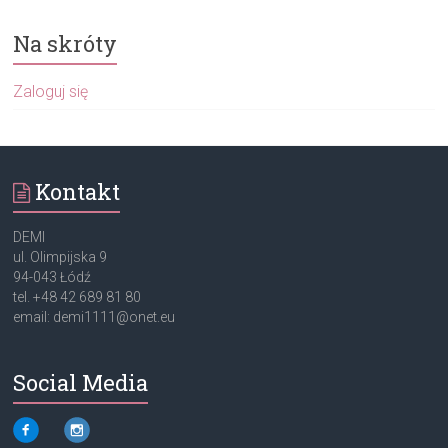
Na skróty
Zaloguj się
Kontakt
DEMI
ul. Olimpijska 9
94-043 Łódź
tel. +48 42 689 81 80
email: demi1111@onet.eu
Social Media