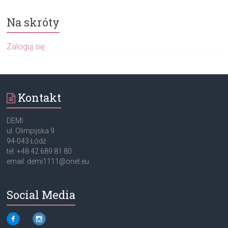
Na skróty
Zaloguj się
Kontakt
DEMI
ul. Olimpijska 9
94-043 Łódź
tel. +48 42 689 81 80
email: demi1111@onet.eu
Social Media