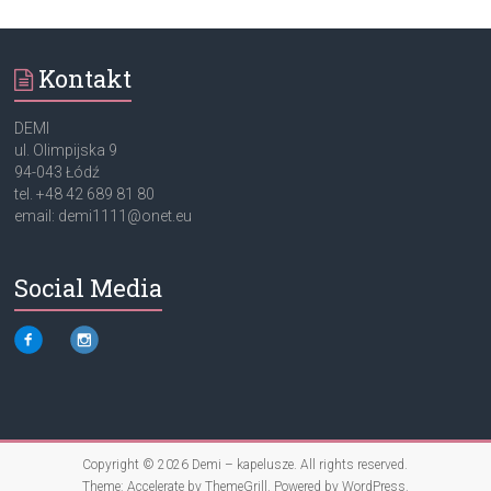
Kontakt
DEMI
ul. Olimpijska 9
94-043 Łódź
tel. +48 42 689 81 80
email: demi1111@onet.eu
Social Media
Copyright © 2026
Demi – kapelusze
. All rights reserved.
Theme:
Accelerate
by ThemeGrill. Powered by
WordPress
.