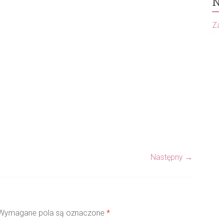
N
Za
Następny →
ymagane pola są oznaczone
*