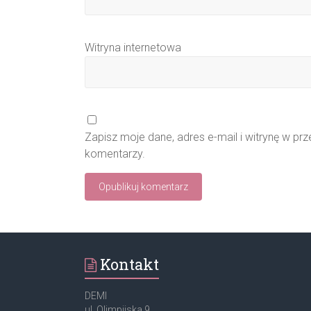
Witryna internetowa
Zapisz moje dane, adres e-mail i witrynę w pr
komentarzy.
Kontakt
DEMI
ul. Olimpijska 9