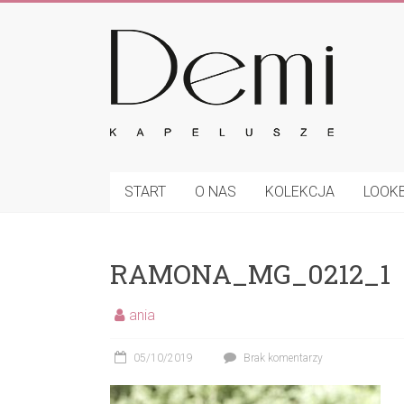
Skip
to
Demi
content
–
kapelusze
Eleganckie
czapki,
START
O NAS
KOLEKCJA
LOOK
kapelusze
oraz
inne
RAMONA_MG_0212_1
nakrycia
głowy
ania
05/10/2019
Brak komentarzy