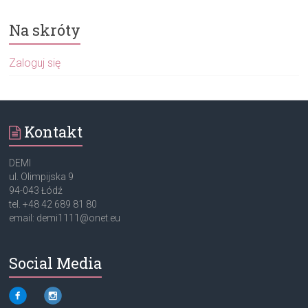
Na skróty
Zaloguj się
Kontakt
DEMI
ul. Olimpijska 9
94-043 Łódź
tel. +48 42 689 81 80
email: demi1111@onet.eu
Social Media