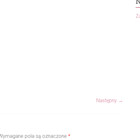
N
Za
Następny →
ymagane pola są oznaczone
*