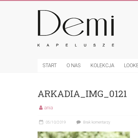
Skip
to
Demi
content
–
kapelusze
Eleganckie
czapki,
START
O NAS
KOLEKCJA
LOOK
kapelusze
oraz
inne
ARKADIA_IMG_0121
nakrycia
głowy
ania
05/10/2019
Brak komentarzy