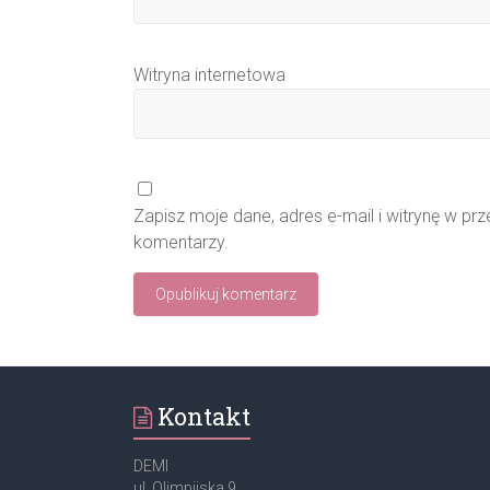
Witryna internetowa
Zapisz moje dane, adres e-mail i witrynę w pr
komentarzy.
Kontakt
DEMI
ul. Olimpijska 9