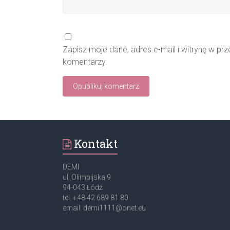
Zapisz moje dane, adres e-mail i witrynę w pr
komentarzy.
Kontakt
DEMI
ul. Olimpijska 9
94-043 Łódź
tel. +48 42 689 81 80
email: demi1111@onet.eu