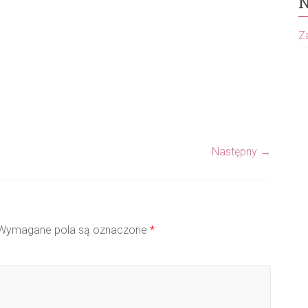
N
Za
Następny →
ymagane pola są oznaczone
*