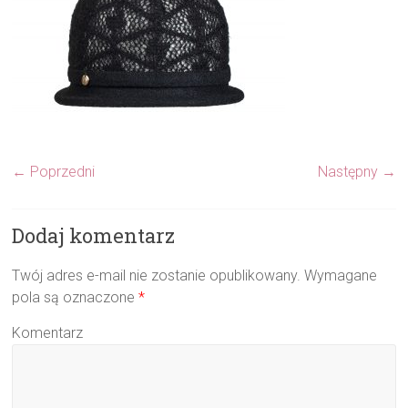
← Poprzedni
Następny →
Dodaj komentarz
Twój adres e-mail nie zostanie opublikowany.
Wymagane
pola są oznaczone
*
Komentarz